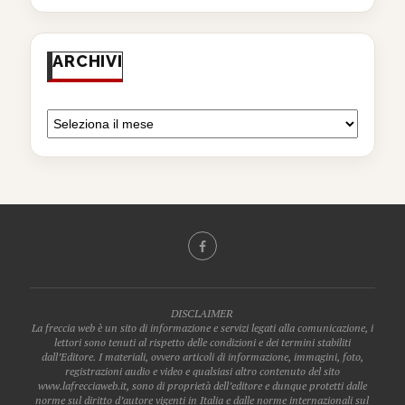
ARCHIVI
DISCLAIMER
La freccia web è un sito di informazione e servizi legati alla comunicazione, i
lettori sono tenuti al rispetto delle condizioni e dei termini stabiliti
dall’Editore. I materiali, ovvero articoli di informazione, immagini, foto,
registrazioni audio e video e qualsiasi altro contenuto del sito
www.lafrecciaweb.it, sono di proprietà dell’editore e dunque protetti dalle
norme sul diritto d’autore vigenti in Italia e dalle norme internazionali sul