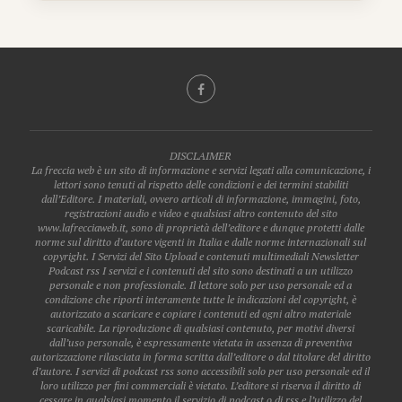
DISCLAIMER
La freccia web è un sito di informazione e servizi legati alla comunicazione, i
lettori sono tenuti al rispetto delle condizioni e dei termini stabiliti
dall’Editore. I materiali, ovvero articoli di informazione, immagini, foto,
registrazioni audio e video e qualsiasi altro contenuto del sito
www.lafrecciaweb.it, sono di proprietà dell’editore e dunque protetti dalle
norme sul diritto d’autore vigenti in Italia e dalle norme internazionali sul
copyright. I Servizi del Sito Upload e contenuti multimediali Newsletter
Podcast rss I servizi e i contenuti del sito sono destinati a un utilizzo
personale e non professionale. Il lettore solo per uso personale ed a
condizione che riporti interamente tutte le indicazioni del copyright, è
autorizzato a scaricare e copiare i contenuti ed ogni altro materiale
scaricabile. La riproduzione di qualsiasi contenuto, per motivi diversi
dall’uso personale, è espressamente vietata in assenza di preventiva
autorizzazione rilasciata in forma scritta dall’editore o dal titolare del diritto
d’autore. I servizi di podcast rss sono accessibili solo per uso personale ed il
loro utilizzo per fini commerciali è vietato. L’editore si riserva il diritto di
cessare in qualsiasi momento il servizio di podcast o di rss e l’utilizzo del