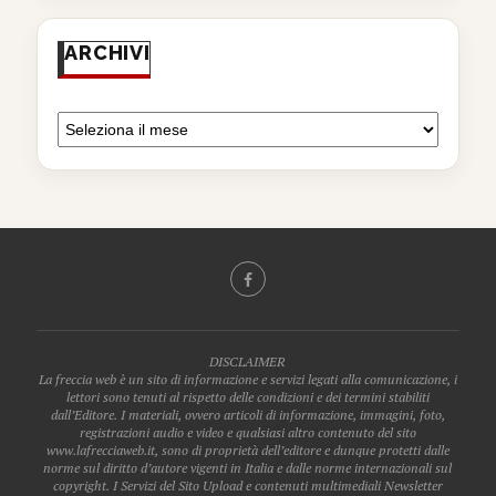
ARCHIVI
DISCLAIMER
La freccia web è un sito di informazione e servizi legati alla comunicazione, i
lettori sono tenuti al rispetto delle condizioni e dei termini stabiliti
dall’Editore. I materiali, ovvero articoli di informazione, immagini, foto,
registrazioni audio e video e qualsiasi altro contenuto del sito
www.lafrecciaweb.it, sono di proprietà dell’editore e dunque protetti dalle
norme sul diritto d’autore vigenti in Italia e dalle norme internazionali sul
copyright. I Servizi del Sito Upload e contenuti multimediali Newsletter