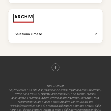
ARCHIVI
DISCLAIMER
La freccia web è un sito di informazione e servizi legati alla comunicazione, i
lettori sono tenuti al rispetto delle condizioni e dei termini stabiliti
dall’Editore. I materiali, ovvero articoli di informazione, immagini, foto,
registrazioni audio e video e qualsiasi altro contenuto del sito
www.lafrecciaweb.it, sono di proprietà dell’editore e dunque protetti dalle
norme sul diritto d’autore vigenti in Italia e dalle norme internazionali sul