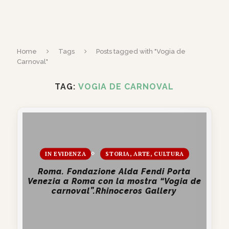
Home
Tags
Posts tagged with "Vogia de
Carnoval"
TAG:
VOGIA DE CARNOVAL
IN EVIDENZA
STORIA, ARTE, CULTURA
Roma. Fondazione Alda Fendi Porta
Venezia a Roma con la mostra “Vogia de
carnoval”.Rhinoceros Gallery