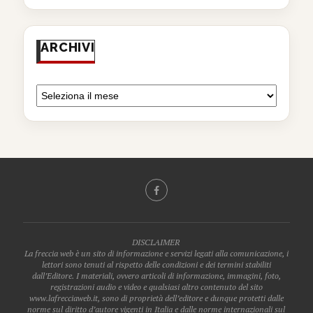
ARCHIVI
DISCLAIMER
La freccia web è un sito di informazione e servizi legati alla comunicazione, i
lettori sono tenuti al rispetto delle condizioni e dei termini stabiliti
dall’Editore. I materiali, ovvero articoli di informazione, immagini, foto,
registrazioni audio e video e qualsiasi altro contenuto del sito
www.lafrecciaweb.it, sono di proprietà dell’editore e dunque protetti dalle
norme sul diritto d’autore vigenti in Italia e dalle norme internazionali sul