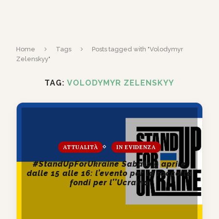
Home
Tags
Posts tagged with "Volodymyr
Zelenskyy"
TAG:
VOLODYMYR ZELENSKYY
ATTUALITÀ
IN EVIDENZA
#StandUpForUkraine Sabato 9 aprile
dalle 15 alle 16: l’evento per la raccolta
fondi per l’’Ucraina