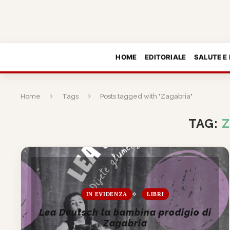
HOME
EDITORIALE
SALUTE E
Home
Tags
Posts tagged with "Zagabria"
TAG:
Z
IN EVIDENZA
LIBRI
Lea Deutsch la bambina prodigio di
Zagabria