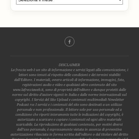
DISCLAIMER
La freccia web è un sito di informazione e servizi legati alla comunicazione, i
lettori sono tenuti al rispetto delle condizioni e dei termini stabiliti
dall’Editore. I materiali, ovvero articoli di informazione, immagini, foto,
registrazioni audio e video e qualsiasi altro contenuto del sito
www.lafrecciaweb.it, sono di proprietà dell’editore e dunque protetti dalle
norme sul diritto d’autore vigenti in Italia e dalle norme internazionali sul
copyright. I Servizi del Sito Upload e contenuti multimediali Newsletter
Podcast rss I servizi e i contenuti del sito sono destinati a un utilizzo
personale e non professionale. Il lettore solo per uso personale ed a
condizione che riporti interamente tutte le indicazioni del copyright, è
autorizzato a scaricare e copiare i contenuti ed ogni altro materiale
scaricabile. La riproduzione di qualsiasi contenuto, per motivi diversi
dall’uso personale, è espressamente vietata in assenza di preventiva
autorizzazione rilasciata in forma scritta dall’editore o dal titolare del diritto