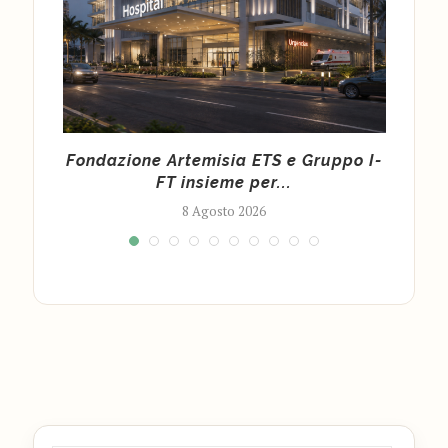
ine
Fondazione Artemisia ETS e Gruppo I-
Emer
...
FT insieme per...
8 Agosto 2026