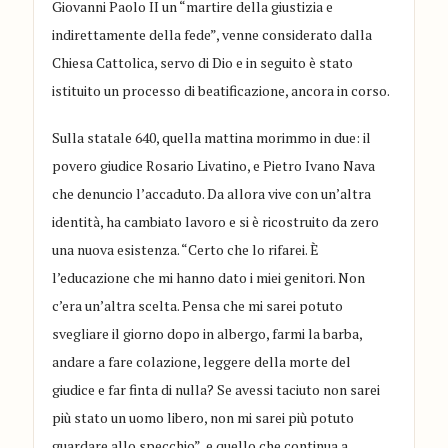
Giovanni Paolo II un “martire della giustizia e
indirettamente della fede”, venne considerato dalla
Chiesa Cattolica,
servo di Dio
e in seguito è stato
istituito un processo di beatificazione, ancora in corso.
S
ulla statale 640, quella mattina morimmo in due: il
povero giudice Rosario
Livatino,
e
Pietro
Ivano Nava
che denuncio l’accaduto
.
Da allora vive con un’altra
identità, ha cambiato lavoro e si è ricostruito da zero
una nuova esistenza. “Certo che lo rifarei.
È
l’educazione che mi hanno dato i miei genitori. Non
c’era un’altra scelta. Pensa che mi sarei potuto
svegliare il giorno dopo in albergo, farmi la barba,
andare a fare colazione, leggere della morte del
giudice e far finta di nulla?
Se avessi taciuto non sarei
più stato un uomo libero
, non mi sarei più potuto
guardare allo specchio”
, e quello che continua a