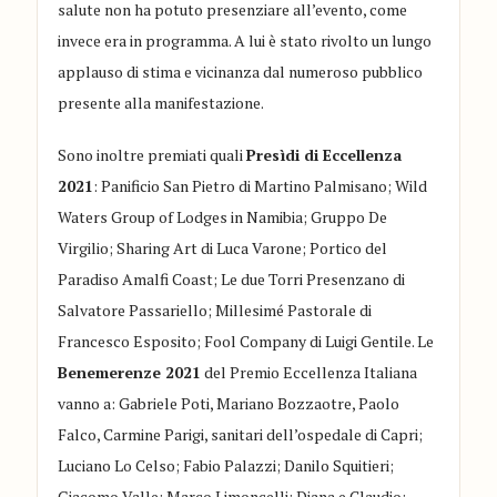
salute non ha potuto presenziare all’evento, come
invece era in programma. A lui è stato rivolto un lungo
applauso di stima e vicinanza dal numeroso pubblico
presente alla manifestazione.
Sono inoltre premiati quali
Presìdi di Eccellenza
2021
: Panificio San Pietro di Martino Palmisano; Wild
Waters Group of Lodges in Namibia; Gruppo De
Virgilio; Sharing Art di Luca Varone; Portico del
Paradiso Amalfi Coast; Le due Torri Presenzano di
Salvatore Passariello; Millesimé Pastorale di
Francesco Esposito; Fool Company di Luigi Gentile. Le
Benemerenze 2021
del Premio Eccellenza Italiana
vanno a: Gabriele Poti, Mariano Bozzaotre, Paolo
Falco, Carmine Parigi, sanitari dell’ospedale di Capri;
Luciano Lo Celso; Fabio Palazzi; Danilo Squitieri;
Giacomo Valle; Marco Limoncelli; Diana e Claudio;