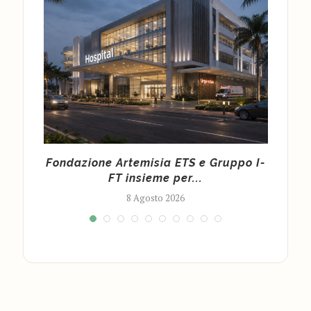
la
Fondazione Artemisia ETS e Gruppo I-
Ar
FT insieme per...
8 Agosto 2026