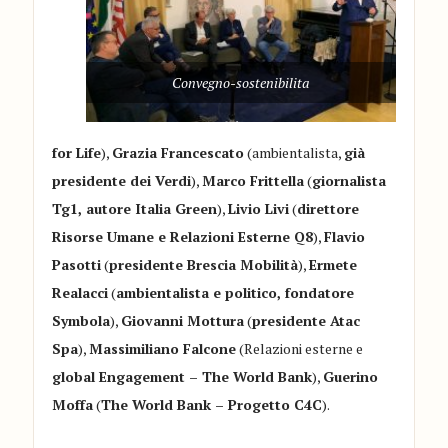
Convegno-sostenibilita
for Life
),
Grazia Francescato
(ambientalista,
già
presidente dei Verdi
),
Marco Frittella
(
giornalista
Tg1, autore Italia Green
),
Livio Livi
(
direttore
Risorse Umane e Relazioni Esterne Q8
),
Flavio
Pasotti
(
presidente Brescia Mobilità
),
Ermete
Realacci
(
ambientalista e politico, fondatore
Symbola
),
Giovanni Mottura
(
presidente Atac
Spa
),
Massimiliano Falcone
(Relazioni esterne e
global Engagement – The World Bank
),
Guerino
Moffa
(
The World Bank – Progetto C4C
).