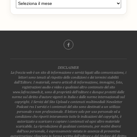
DISCLAIMER
La freccia web è un sito di informazione e servizi legati alla comunicazione, i
lettori sono tenuti al rispetto delle condizioni e dei termini stabiliti
dall’Editore. I materiali, ovvero articoli di informazione, immagini, foto,
registrazioni audio e video e qualsiasi altro contenuto del sito
www.lafrecciaweb.it, sono di proprietà dell’editore e dunque protetti dalle
norme sul diritto d’autore vigenti in Italia e dalle norme internazionali sul
copyright. I Servizi del Sito Upload e contenuti multimediali Newsletter
Podcast rss I servizi e i contenuti del sito sono destinati a un utilizzo
personale e non professionale. Il lettore solo per uso personale ed a
condizione che riporti interamente tutte le indicazioni del copyright, è
autorizzato a scaricare e copiare i contenuti ed ogni altro materiale
scaricabile. La riproduzione di qualsiasi contenuto, per motivi diversi
dall’uso personale, è espressamente vietata in assenza di preventiva
autorizzazione rilasciata in forma scritta dall’editore o dal titolare del diritto