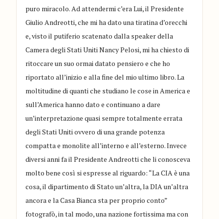
puro miracolo. Ad attendermi c’
era L
ui, il Presidente
Giulio Andreotti
, che mi ha dato una tiratina d’orec
chi
e, visto il putiferio scatenato dalla speaker della
Camera degli Stati Uniti
Nancy Pelosi
, mi ha chiesto di
ritoccare un suo ormai datato pensiero
e che ho
riportato all’inizio e alla fine del mio ultimo libro
.
La
moltitudine di quanti che studiano le cose in America e
sull’America hanno dato e continuano a dare
un’interpretazione
quasi sempre
totalmente errata
degli Stati Uniti
ovvero di una grande potenza
compatta e monolite all’interno e all’esterno. Invece
diversi anni fa il Presidente Andreotti
che li conosceva
molto bene
così si espresse al riguardo: “
La CIA è una
cosa, il dipartimento di Stato un’altra, la DIA un’altra
ancora e la Casa Bianca sta per
proprio conto
”
fotografò
, in tal modo, una nazione fortissima ma con