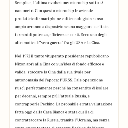
Semplice, l’ultima rivoluzione:
microchip sotto i 5
nanometri.
Con questo
microchip
le aziende
produttrici
di smartpho
ne e di tecnologia in senso
ampio avranno a disposizione
una maggiore scelta in
termini di potenza, efficienza e costi.
Ecco un
o
degli
altri motivi di
“
vera guerra
” fra
gli
USA e
la
Cina.
Nel 1972 il tanto vituperato presidente repubblicano
Nixon aprì alla Cina con un’idea di fondo efficace e
valida: staccare la Cina dalla sua rivale per
antonomasia dell’epoca: l’URSS. Tale operazione
riuscì perfettamente perché ha consentito di isolare
per decenni
, sempre più l’attuale Russia, e
contrapporle Pechino. La probabile errata valutazione
fatta
oggi
dalla Casa Bianca è
stata quella di
contrattaccare
la Russia, tramite l’Ucraina, ma senza
avere prima tentato di staccare Pechino da Mosca.