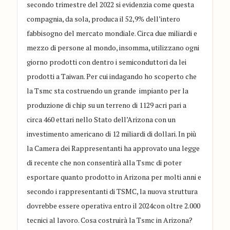
secondo trimestre del 2022 si evidenzia come questa
compagnia, da sola, produca il 52,9% dell’intero
fabbisogno del mercato mondiale. Circa due miliardi e
mezzo di persone al mondo, insomma, utilizzano ogni
giorno prodotti con dentro i semiconduttori da lei
prodotti a Taiwan.
Per cui indag
ando ho scoperto
che
la Tsmc sta costruendo un grande
impianto per la
produzion
e di chip su un
terreno di 1129 acri
pari a
circa
460 ettari
nello Stato dell’Arizona
con
un
investimento americano
di
12 miliardi di dollari
.
In più
la Camera dei Rappresentanti ha approvato una legge
di recente che non consentirà alla Tsmc di poter
esportare quanto prod
otto in Arizona per molti anni e
s
econdo i rappresentanti di TSM
C, la nuova struttura
dovrebbe essere operativa entro il 2024
con oltre 2.000
tecnici al lavoro
.
Cosa costruirà la Tsmc in Arizona?