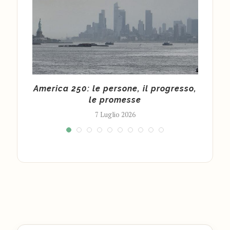
an
America 250: le persone, il progresso,
Mari
i...
le promesse
7 Luglio 2026