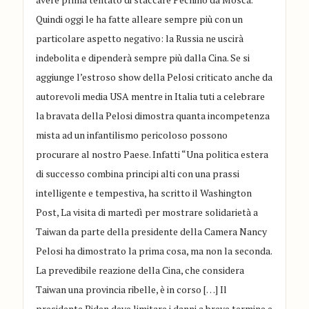
Quindi oggi le ha fatte alleare sempre più con un
particolare aspetto negativo: la Russia ne uscirà
indebolita e dipenderà sempre più dalla Cina.
Se si
aggiunge l’estroso show della Pelosi criticato anche da
autorevoli media USA mentre in Italia tuti a celebrare
la bravata della Pelosi dimostra quanta incompetenza
mista ad un infantilismo pericoloso possono
procurare
al nostro Paese
. Infatti
“
Una politica estera
di successo combina principi alti con una prassi
intelligente e tempestiva
,
ha scritto il
Washington
Post
,
La visita di martedì per mostrare solidarietà a
Taiwan da parte della presidente della Camera Nancy
Pelosi ha dimostrato la prima cosa, ma non la seconda.
La prevedibile reazione della Cina, che considera
Taiwan una provincia ribelle, è in corso […] Il
presidente Biden deve limitare i danni a breve termine e