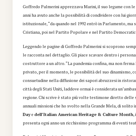
Goffredo Palmerini apprezzava Marini, il suo
legame
con
le
anni ha avuto anche la possibilità di condividere con lui gior
istituzionale, “da quando nel 1992 entrò in Parlamento, ma 
Cristiana, poi nel Partito Popolare e nel Partito Democratico
Leggendo le pagine di Goffredo Palmerini si scoprono sempre
le racconta nel dettaglio
. Gli piace scavare dentro i persona
costruttore a un altro. “La pandemia confina, ma non ferma 
privato, per il momento, le possibilità del suo dinamismo, c
consuetudine nella diffusione dei sapori abruzzesi
in ristoran
città degli Stati Uniti, laddove ormai è considerata un’amba
regione. Chi scrive è stato più volte testimone diretto dell
annuali missioni che ho svolto nella
G
rande
M
ela, di solito
Day
e
dell’
Ita
l
ian
American Heri
ta
ge
&
Culture
Month
,
presenta ogni anno un ricchissimo programma di eventi teatrali