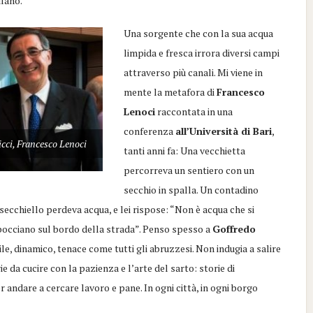
ilano.
Una sorgente che con la sua acqua
limpida e fresca irrora diversi campi
attraverso
più canali
. Mi viene in
mente la
metafora di
Francesco
Lenoci
racconta
ta
in una
conferenza
all’Università di Bari
,
icci, Francesco Lenoci
tanti anni fa:
Una vecchietta
percorreva un sentiero con un
secchio in spalla. Un contadino
 secchiello perdeva acqua
,
e lei rispose: “Non è acqua che si
 sbocciano sul bordo della strada”
.
Penso
spesso
a
Goffredo
e, dinamico, tenace come tutti gli abruzzesi. Non indugia a salire
 da cucire con la pazienza e l’arte del sarto: storie di
 andare a cercare lavoro e pane. In ogni città, in ogni borgo