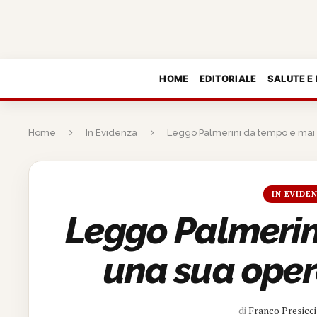
HOME
EDITORIALE
SALUTE E
Home
In Evidenza
Leggo Palmerini da tempo e mai 
IN EVIDE
Leggo Palmerin
una sua oper
di
Franco Presicci