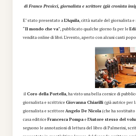
di Franco Presicci, giornalista e scrittore (già cronista in
E’ stato presentato a
L’Aquila
, città natale del giornalista 
“
Il mondo che va
”,
pubblicato qualche giorno fa per le
Ed
vendita
online
di libri
. L’evento, aperto con alcuni canti popo
il
Coro della Portella
, ha visto una bella cornice di pubblic
giornalista e scrittrice
Giovanna
Chiarilli
(già autrice per 
giornalista e scrittore
Angelo De Nicola
(che ha sostituit
casa
editrice
Francesca Pompa
e
l’Autore
stesso
del
vol
seguono le annotazioni di lettura del libro di Palmerini, sc