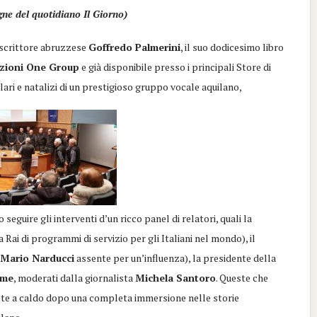
signe del quotidiano
Il Giorno
)
e scrittore abruzzese
Goffredo Palmerini
, il suo
dodicesimo
libro
izioni
One
Group
e già disponibile presso
i
principali
Store
di
lari e natalizi di un prestigioso gruppo
vocale
aquilano,
o seguire gli interventi d
’
un ricco panel di relatori, quali la
la
Rai
di programmi di servizio per gli Italiani nel mondo), il
o
Mario Narducci
assente per un’influenza), la presidente della
ume
, moderati dalla giornalista
Michela Santoro
.
Queste che
ritte a caldo dopo una completa immersione nelle storie