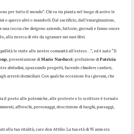
 sono
per tutto il mondo”. Chi va via pianta nel luogo di arrivo le
pini o querce ulivi o mandorli
. Dal sacrificio, dall’emarginazione,
e una roccia che dirigono aziende, fattorie, giornali e fanno onore
, alla ricerca di vite da sgranare nei suoi libri.
llità le visite alle nostre comunità all’estero…”, ed è nato “
Il
oup
, presentazione di
Mario Narducci
; prefazione di
Patrizia
tre abitudini
, spazzando progetti, facendo chiudere cantieri,
li arresti domiciliari. Con qualche eccezione fra i giovani, che
ia il posto alle polemiche, alle proteste e lo scrittore è tornato
nimenti, affreschi, personaggi, descrizione di luoghi, paesaggi,
 alla tua vitalità, caro don Attilio. La tua età di 95 anni era