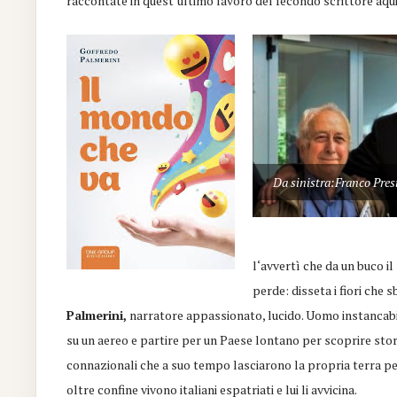
raccontate in quest’ultimo lavoro del
fecondo
scrittore aqu
Da sinistra:Franco Pres
l‘avvert
ì
che da un buco il
perde: disseta i fiori che
P
al
merini
,
narratore appassionato, lucido
. U
omo instancabil
su un aereo e partire per un Paese lontano per scoprire storie
connazionali che a suo tempo lasciarono la propria terra per
oltre
confine vivono italiani
e
spatriati
e lui li avvicina
.