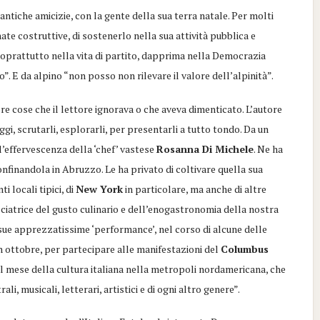
 antiche amicizie
, con
la gente della sua terra natale. Per molti
nate costruttive, di sostenerlo nella sua attività pubblica e
soprattutto nella vita di partito, dapprima nella Democrazia
”. E da alpino “non posso non rilevare il valore del
l’
alpinità
”.
 cose che il lettore ignorava o che aveva dimenticato. L’autore
ggi, scrutarli, esplorarli, per presentarli a tutto tondo
. Da u
n
l’effervescenza della
‘
chef
’
vastese
Rosanna Di Michele
. Ne ha
onfinandola in Abruzzo. Le ha privato di coltivare quella sua
ti locali tipici, di
New York
in particolare, ma anche di altre
sciatrice del gusto culinario e dell’enogastronomia della nostra
e sue apprezzatissime
‘
perform
a
nce
’
, nel corso di alcune delle
 in ottobre, per partecipare alle manifestazion
i
del
Columbus
 il mese della cultura italiana nella metropoli nordamericana
, che
, musicali, letterari, artistici e di ogni altro genere”.