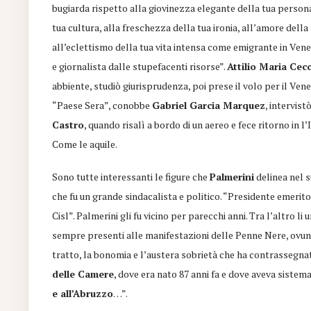
bugiarda rispetto alla giovinezza elegante della tua persona,
tua cultura, alla freschezza della tua ironia, all’amore della 
all’eclettismo della tua vita intensa come emigrante in
Venez
e giornalista dalle stupefacenti risorse”.
Attilio Maria Cec
abbiente, studiò giurisprudenza, poi prese il volo per il Vene
“Paese Sera”, conobbe
Gabriel Garcia Marquez
, intervist
Castro
, quando risalì a bordo di un aereo e fece ritorno in 
Come le aquile.
Sono tutte interessanti le figure che
Palmerini
delinea nel s
che fu un grande sindacalista e politico. “Presidente emerit
Cisl”. Palmerini gli fu vicino per parecchi anni. Tra l’altro 
sempre presenti alle manifestazioni delle Penne Nere
, ovu
tratto, la bonomia e l’austera sobrietà che ha contrassegnat
delle Camere
, dove era nato 87 anni fa e dove aveva sistem
e all’Abruzzo
…”.