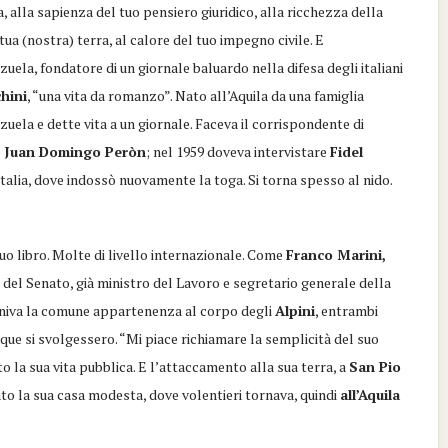
 alla sapienza del tuo pensiero giuridico, alla ricchezza della
tua (nostra) terra, al calore del tuo impegno civile. E
uela, fondatore di un giornale baluardo nella difesa degli italiani
chini
, “una vita da romanzo”. Nato all’Aquila da una famiglia
zuela e dette vita a un giornale. Faceva il corrispondente di
ò
Juan Domingo
Peròn
; nel 1959 doveva intervistare
Fidel
l’Italia, dove indossò nuovamente la toga.
Si torna spesso al nido.
uo libro
. Molte di livello internazionale. Come
Franco Marini,
o del Senato, già ministro del Lavoro e segretario generale della
li univa la comune appartenenza al corpo de
g
li
Alpini
, entrambi
nque si svolgessero
. “Mi piace richiamare la semplicità del suo
o la sua vita pubblica. E l’attaccamento alla sua terra, a
San Pio
ato la sua casa modesta, dove volentieri tornava, quindi
all’Aquila