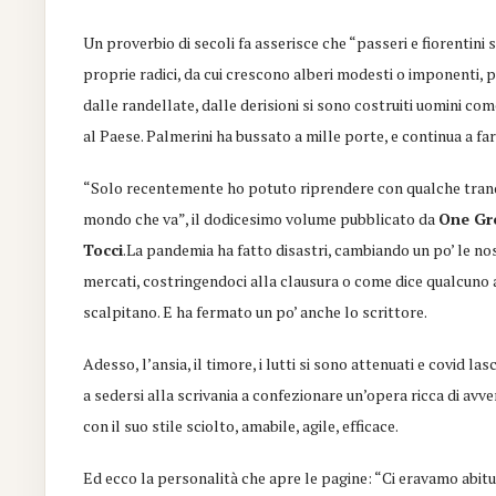
Un proverbio di secoli fa asserisce che “passeri e fiorentin
i
proprie
radici, da cui crescono alberi modesti o imponenti
, 
dalle randellate, dalle derisioni si sono costruiti uomini com
al Paese. Palmerini ha bussato a mille porte, e continua a farlo
“Solo recentemente ho potuto riprendere con qualche tranqui
m
ondo che va
”, il dodicesimo volume pubblicato da
One Gr
Tocci
.
La pandemia ha fatto disastri, cambiando un po’ le nos
mercati, costringendoci alla clausura o come dice qualcuno ag
scalpitano.
E ha fermato
un po’ anche lo scrittore.
Adesso, l’ansia, il timore
,
i lutti
si sono attenuati e covid
lasc
a sedersi alla scrivania a confezionare un’opera ricca di avve
con il suo stile sciolto
, amabile, agile, efficace.
Ed ecco la personalità che apre le pagine: “Ci eravamo abituati