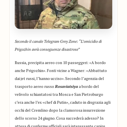
Secondo il canale Telegram Grey Zone: “L’omicidio di
Prigozhin avrà conseguenze disastrose”
Russia, precipita aereo con 10 passeggeri: «A bordo
anche Prigozhin». Fonti vicine a Wagner: «Abbattuto
dai jet russi, l’hanno ucciso». Secondo l’agenzia del
trasporto aereo russo
Rosaviatsiya
a bordo del
velivolo schiantatosi tra Mosca e San Pietroburgo
c’era anche l’ex «chef di Putin», caduto in disgrazia agli
occhi del Cremlino dopo la clamorosa insurrezione
dello scorso 24 giugno. Cosa succederà adesso? In
attesa di conferme ufficiali sarà interessante capire