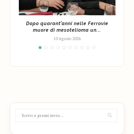
tura
Dopo quarant’anni nelle Ferrovie
US
muore di mesotelioma un...
10 Agosto 2026