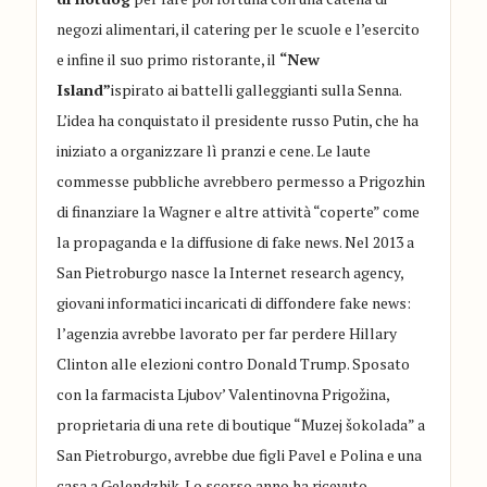
negozi alimentari, il catering per le scuole e l’esercito
e infine il suo primo ristorante, il
“New
Island”
ispirato ai battelli galleggianti sulla Senna.
L’idea ha conquistato il presidente russo Putin, che ha
iniziato a organizzare lì pranzi e cene. Le laute
commesse pubbliche avrebbero permesso a Prigozhin
di finanziare la Wagner e altre attività “coperte” come
la propaganda e la diffusione di fake news. Nel 2013 a
San Pietroburgo nasce la Internet research agency,
giovani informatici incaricati di diffondere fake news:
l’agenzia avrebbe lavorato per far perdere Hillary
Clinton alle elezioni contro Donald Trump. Sposato
con la farmacista Ljubov’ Valentinovna Prigožina,
proprietaria di una rete di boutique “Muzej šokolada” a
San Pietroburgo, avrebbe due figli Pavel e Polina e una
casa a Gelendzhik. Lo scorso anno ha ricevuto