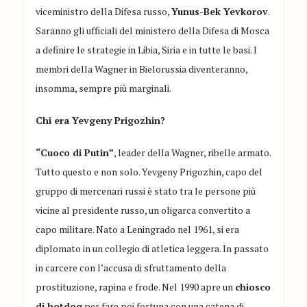
viceministro della Difesa russo,
Yunus-Bek Yevkorov
.
Saranno gli ufficiali del ministero della Difesa di Mosca
a definire le strategie in Libia, Siria e in tutte le basi. I
membri della Wagner in Bielorussia diventeranno,
insomma, sempre più marginali.
Chi era Yevgeny Prigozhin?
“Cuoco di Putin”
, leader della Wagner, ribelle armato.
Tutto questo e non solo. Yevgeny Prigozhin, capo del
gruppo di mercenari russi è stato tra le persone più
vicine al presidente russo, un oligarca convertito a
capo militare. Nato a Leningrado nel 1961, si era
diplomato in un collegio di atletica leggera. In passato
in carcere con l’accusa di sfruttamento della
prostituzione, rapina e frode. Nel 1990 apre un
chiosco
di hotdog
per fare poi fortuna con una catena di