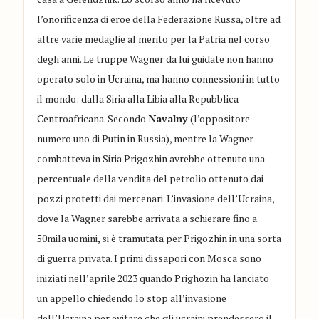
l’onorificenza di eroe della Federazione Russa, oltre ad
altre varie medaglie al merito per la Patria nel corso
degli anni. Le truppe Wagner da lui guidate non hanno
operato solo in Ucraina, ma hanno connessioni in tutto
il mondo: dalla Siria alla Libia alla Repubblica
Centroafricana. Secondo
Navalny
(l’oppositore
numero uno di Putin in Russia), mentre la Wagner
combatteva in Siria Prigozhin avrebbe ottenuto una
percentuale della vendita del petrolio ottenuto dai
pozzi protetti dai mercenari. L’invasione dell’Ucraina,
dove la Wagner sarebbe arrivata a schierare fino a
50mila uomini, si è tramutata per Prigozhin in una sorta
di guerra privata. I primi dissapori con Mosca sono
iniziati nell’aprile 2023 quando Prighozin ha lanciato
un appello chiedendo lo stop all’invasione
dell’Ucraina per evitare che gli ucraini prendessero il