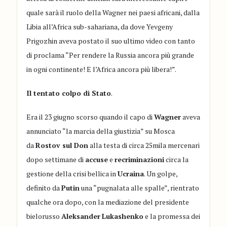
quale sarà il ruolo della Wagner nei paesi africani, dalla
Libia all’Africa sub-sahariana, da dove Yevgeny
Prigozhin aveva postato il suo ultimo video con tanto
di proclama “Per rendere la Russia ancora più grande
in ogni continente! E l’Africa ancora più libera!”.
Il tentato colpo di Stato
.
Era il 23 giugno scorso quando il capo di
Wagner
aveva
annunciato “la marcia della giustizia” su Mosca
da
Rostov sul Don
alla testa di circa 25mila mercenari
dopo settimane di
accuse
e
recriminazioni
circa la
gestione della crisi bellica in
Ucraina
. Un golpe,
definito da
Putin
una “pugnalata alle spalle”, rientrato
qualche ora dopo, con la mediazione del presidente
bielorusso
Aleksander
Lukashenko
e la promessa dei