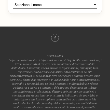
DISCLAIMER
La freccia web è un sito di informazione e servizi legati alla comunicazione, i
lettori sono tenuti al rispetto delle condizioni e dei termini stabiliti
dall’Editore. I materiali, ovvero articoli di informazione, immagini, foto,
registrazioni audio e video e qualsiasi altro contenuto del sito
www.lafrecciaweb.it, sono di proprietà dell’editore e dunque protetti dalle
norme sul diritto d’autore vigenti in Italia e dalle norme internazionali sul
copyright. I Servizi del Sito Upload e contenuti multimediali Newsletter
Podcast rss I servizi e i contenuti del sito sono destinati a un utilizzo
personale e non professionale. Il lettore solo per uso personale ed a
condizione che riporti interamente tutte le indicazioni del copyright, è
autorizzato a scaricare e copiare i contenuti ed ogni altro materiale
scaricabile. La riproduzione di qualsiasi contenuto, per motivi diversi
dall’uso personale, è espressamente vietata in assenza di preventiva