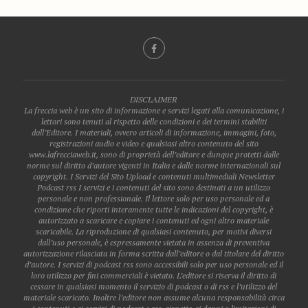
DISCLAIMER
La freccia web è un sito di informazione e servizi legati alla comunicazione, i
lettori sono tenuti al rispetto delle condizioni e dei termini stabiliti
dall’Editore. I materiali, ovvero articoli di informazione, immagini, foto,
registrazioni audio e video e qualsiasi altro contenuto del sito
www.lafrecciaweb.it, sono di proprietà dell’editore e dunque protetti dalle
norme sul diritto d’autore vigenti in Italia e dalle norme internazionali sul
copyright. I Servizi del Sito Upload e contenuti multimediali Newsletter
Podcast rss I servizi e i contenuti del sito sono destinati a un utilizzo
personale e non professionale. Il lettore solo per uso personale ed a
condizione che riporti interamente tutte le indicazioni del copyright, è
autorizzato a scaricare e copiare i contenuti ed ogni altro materiale
scaricabile. La riproduzione di qualsiasi contenuto, per motivi diversi
dall’uso personale, è espressamente vietata in assenza di preventiva
autorizzazione rilasciata in forma scritta dall’editore o dal titolare del diritto
d’autore. I servizi di podcast rss sono accessibili solo per uso personale ed il
loro utilizzo per fini commerciali è vietato. L’editore si riserva il diritto di
cessare in qualsiasi momento il servizio di podcast o di rss e l’utilizzo del
materiale scaricato. Inoltre l’editore non assume alcuna responsabilità circa