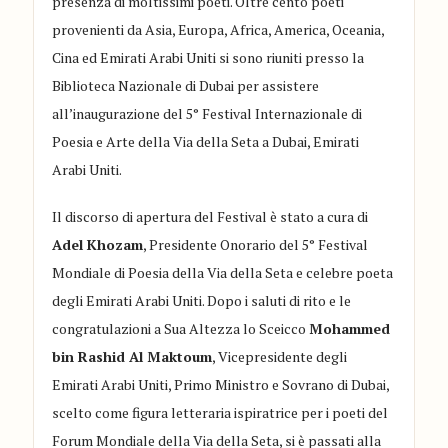
presenza di moltissimi poeti.
Oltre cento poeti
provenienti da Asia, Europa, Africa, America, Oceania,
Cina ed Emirati Arabi Uniti si sono riuniti presso la
Biblioteca Nazionale di Dubai per assistere
all’inaugurazione del 5° Festival Internazionale di
Poesia e Arte della Via della Seta a Dubai, Emirati
Arabi Uniti.
Il discorso di apertura del Festival è stato a cura di
Adel
Khozam
, Presidente Onorario del 5° Festival
Mondiale di Poesia della Via della Seta e celebre poeta
degli Emirati Arabi Uniti.
Dopo i salut
i di rito e le
congratulazioni
a Sua Altezza lo Sceicco
Mohammed
bin
Rashid
Al
Maktoum
, Vicepresidente degli
Emirati Arabi Uniti, Primo
Ministro e Sovrano di Dubai,
scelto come figura
letteraria ispiratrice per i poeti del
Forum
Mondiale della Via della Seta,
si è passati alla