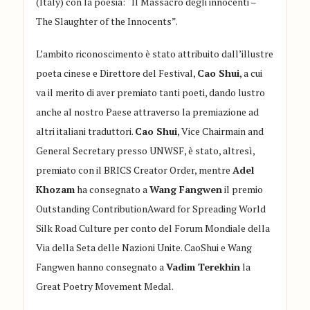
(
Italy
) con
la poesia:
“
Il Massacro degli innocenti –
The
Slaughter
of the
Innocents
”.
L
’ambito riconoscimento è stato
attribuito dall’illustre
poeta cinese e Direttore del Festival,
Cao
Shui
, a cui
va il merito di aver premiato tanti poeti, dando lustro
anche al nostro Paese attraverso la premiazione ad
altri italiani traduttori.
Cao
Shui
, Vice
Chairmain
and
G
eneral
Secretary
presso UNWSF,
è stato, altresì,
premiato con il BRICS Creator Order, mentre
Adel
Khozam
ha consegnato a
Wang
Fangwen
il premio
Outstanding
Contribution
Award for
Spreading
World
Silk
Road Culture per conto del Forum Mondiale della
Via della Seta delle Nazioni Unite.
Cao
Shui
e
Wang
Fangwen
hanno consegnato a
Vadim
Terekhin
la
Great
Poetry
Movement
Medal
.