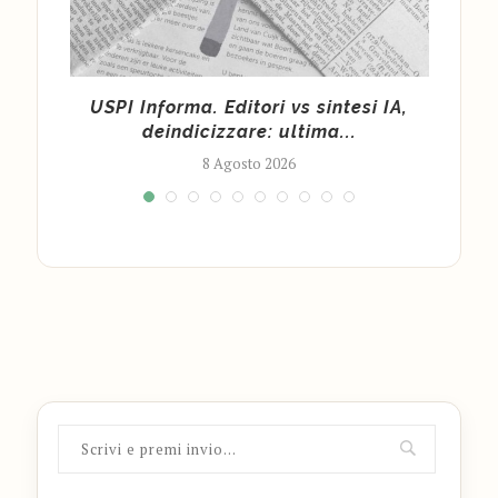
la
USPI Informa. Editori vs sintesi IA,
Fond
deindicizzare: ultima...
8 Agosto 2026