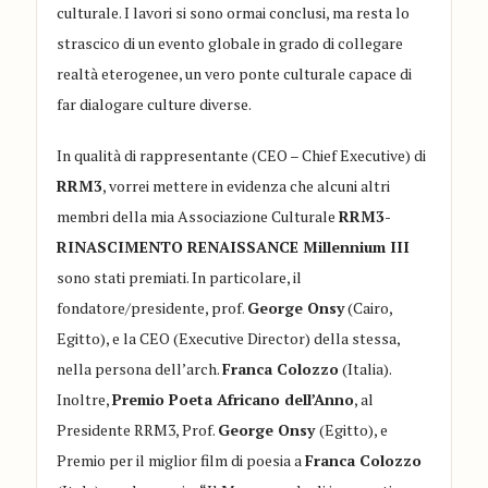
culturale.
I
lavori si sono ormai conclusi, ma resta lo
strascico di un evento globale in grado di collegare
realtà eterogenee, un vero ponte culturale capace di
far dialogare culture diverse.
In qualità di rappre
sentante (CEO –
Chief
Executive)
di
RRM3
, vorrei mettere in evidenza che alcuni altri
membri della mia Associazione Culturale
RRM3-
RINASCIMENTO RENAISSANCE Millennium III
sono stati premiati.
In particolare, il
fondatore/presidente,
prof.
George
Onsy
(Cairo,
Egitto), e la CEO (Executive
Director
) della stessa,
nella persona dell’arch.
Franca
Colozzo
(Italia).
Inoltre,
Premio Poeta Africano
dell’Anno
,
al
Presidente RRM3, Prof.
George
Onsy
(Egitto), e
Premio per il miglior film di poesia a
Franca
Colozzo