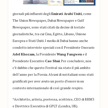
giornali più influenti degli
Emirati Arabi Uniti
, come
The Union
Newspaper
, Dubai
Newspaper
e
Gulf
Newspaper
, sono stati citati da decine di testate
giornalistiche, tra cui Cina, Egitto, Libano, Unione
Europea e Stati Uniti. I media di Dubai hanno anche
condotto interviste speciali con il Presidente Onorario
Adel
Khozam
, la Presidente
Wang
Fangwen
e il
Presidente Esecutivo
Cao
Shui
.
Per concludere, non
c’è dubbio che questo Festival sia stato il più ambito
dell’anno per la Poesia. Alcuni di noi italiani sono stati
gratificati per aver avuto un posto d’onore in un
contesto internazionale di così grande respiro.
*Architetto,
artista
,
poetessa,
scrittrice, CEO di RRM3
e Direttrice Esecutiva di GPLT (
Londra,
UK)
.