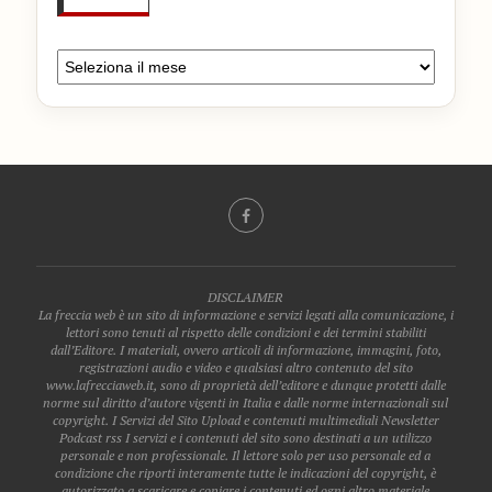
DISCLAIMER
La freccia web è un sito di informazione e servizi legati alla comunicazione, i
lettori sono tenuti al rispetto delle condizioni e dei termini stabiliti
dall’Editore. I materiali, ovvero articoli di informazione, immagini, foto,
registrazioni audio e video e qualsiasi altro contenuto del sito
www.lafrecciaweb.it, sono di proprietà dell’editore e dunque protetti dalle
norme sul diritto d’autore vigenti in Italia e dalle norme internazionali sul
copyright. I Servizi del Sito Upload e contenuti multimediali Newsletter
Podcast rss I servizi e i contenuti del sito sono destinati a un utilizzo
personale e non professionale. Il lettore solo per uso personale ed a
condizione che riporti interamente tutte le indicazioni del copyright, è
autorizzato a scaricare e copiare i contenuti ed ogni altro materiale