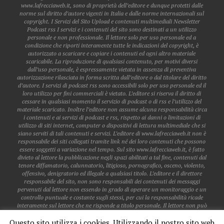
www.lafrecciaweb.it, sono di proprietà dell’editore e dunque protetti dalle
norme sul diritto d’autore vigenti in Italia e dalle norme internazionali sul
copyright. I Servizi del Sito Upload e contenuti multimediali Newsletter
Podcast rss I servizi e i contenuti del sito sono destinati a un utilizzo
personale e non professionale. Il lettore solo per uso personale ed a
condizione che riporti interamente tutte le indicazioni del copyright, è
autorizzato a scaricare e copiare i contenuti ed ogni altro materiale
scaricabile. La riproduzione di qualsiasi contenuto, per motivi diversi
dall’uso personale, è espressamente vietata in assenza di preventiva
autorizzazione rilasciata in forma scritta dall’editore o dal titolare del diritto
d’autore. I servizi di podcast rss sono accessibili solo per uso personale ed il
loro utilizzo per fini commerciali è vietato. L’editore si riserva il diritto di
cessare in qualsiasi momento il servizio di podcast o di rss e l’utilizzo del
materiale scaricato. Inoltre l’editore non assume alcuna responsabilità circa
i contenuti e ai servizi di podcast e rss, rispetto ai danni o limitazioni di
utilizzo di siti internet, computer o dispositivi di lettura multimediale che si
siano serviti di tali contenuti e servizi. L’editore di www.lafrecciaweb.it non è
responsabile dei siti collegati tramite link né dei loro contenuti che possono
essere soggetti a variazione nel tempo. Sul sito www.lafrecciaweb.it, è fatto
divieto al lettore la pubblicazione negli spazi abilitati a tal fine, contenuti dal
tenore diffamatorio, calunnatorio, litigioso, pornografico, osceno, violento,
offensivo, denigratorio ed illegale a qualsiasi titolo. L’editore e il direttore
responsabile del sito, non sono responsabili dei contenuti dei messaggi
pervenuti dal lettore non essendo in grado di operare un monitoraggio e un
controllo puntuale e costante sugli stessi, per cui la responsabilità ricade
interamente sul lettore che ne risponde a titolo personale. Il lettore non può
pubblicare dati personali o sensibili di altri lettori, a meno che gli stessi non
Questo sito utilizza i cookies. Utilizzando il nostro sito web
siano già accessibili sul web. Il lettore non acquisisce alcun diritto in