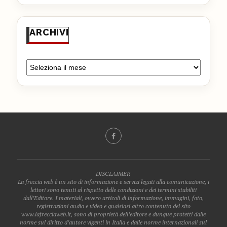
ARCHIVI
DISCLAIMER
La freccia web è un sito di informazione e servizi legati alla comunicazione, i
lettori sono tenuti al rispetto delle condizioni e dei termini stabiliti
dall’Editore. I materiali, ovvero articoli di informazione, immagini, foto,
registrazioni audio e video e qualsiasi altro contenuto del sito
www.lafrecciaweb.it, sono di proprietà dell’editore e dunque protetti dalle
norme sul diritto d’autore vigenti in Italia e dalle norme internazionali sul