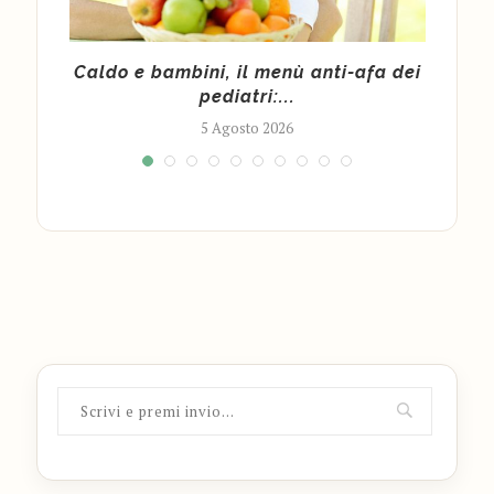
ce a
Caldo e bambini, il menù anti-afa dei
Po
pediatri:...
5 Agosto 2026