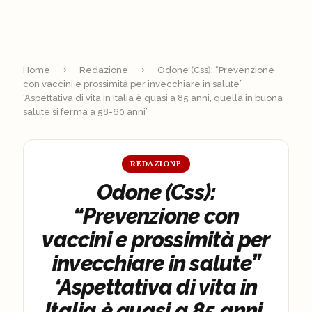
Home
Redazione
Odone (Css): “Prevenzione
con vaccini e prossimità per invecchiare in salute”
‘Aspettativa di vita in Italia è quasi a 85 anni, quella in buona
salute si ferma a 58-60 anni’
REDAZIONE
Odone (Css):
“Prevenzione con
vaccini e prossimità per
invecchiare in salute”
‘Aspettativa di vita in
Italia è quasi a 85 anni,