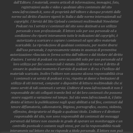
dall’Editore. I materiali, ovvero articoli di informazione, immagini, foto,
registrazioni audio e video e qualsiasi altro contenuto del sito
www.lafrecciaweb.it, sono di proprietà dell’editore e dunque protetti dalle
norme sul diritto d’autore vigenti in Italia e dalle norme internazionali sul
copyright. I Servizi del Sito Upload e contenuti multimediali Newsletter
Podcast rss I servizi e i contenuti del sito sono destinati a un utilizzo
personale e non professionale. Il lettore solo per uso personale ed a
condizione che riporti interamente tutte le indicazioni del copyright, è
autorizzato a scaricare e copiare i contenuti ed ogni altro materiale
scaricabile. La riproduzione di qualsiasi contenuto, per motivi diversi
dall’uso personale, è espressamente vietata in assenza di preventiva
autorizzazione rilasciata in forma scritta dall’editore o dal titolare del diritto
d’autore. I servizi di podcast rss sono accessibili solo per uso personale ed il
loro utilizzo per fini commerciali è vietato. L’editore si riserva il diritto di
cessare in qualsiasi momento il servizio di podcast o di rss e l’utilizzo del
materiale scaricato. Inoltre l’editore non assume alcuna responsabilità circa
i contenuti e ai servizi di podcast e rss, rispetto ai danni o limitazioni di
utilizzo di siti internet, computer o dispositivi di lettura multimediale che si
siano serviti di tali contenuti e servizi. L’editore di www.lafrecciaweb.it non è
responsabile dei siti collegati tramite link né dei loro contenuti che possono
essere soggetti a variazione nel tempo. Sul sito www.lafrecciaweb.it, è fatto
divieto al lettore la pubblicazione negli spazi abilitati a tal fine, contenuti dal
tenore diffamatorio, calunnatorio, litigioso, pornografico, osceno, violento,
offensivo, denigratorio ed illegale a qualsiasi titolo. L’editore e il direttore
responsabile del sito, non sono responsabili dei contenuti dei messaggi
pervenuti dal lettore non essendo in grado di operare un monitoraggio e un
controllo puntuale e costante sugli stessi, per cui la responsabilità ricade
interamente sul lettore che ne risponde a titolo personale. Il lettore non può