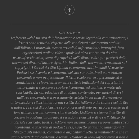
DISCLAIMER
La freccia web è un sito di informazione e servizi legati alla comunicazione, i
lettori sono tenuti al rispetto delle condizioni e dei termini stabiliti
dall’Editore. I materiali, ovvero articoli di informazione, immagini, foto,
registrazioni audio e video e qualsiasi altro contenuto del sito
www.lafrecciaweb.it, sono di proprietà dell’editore e dunque protetti dalle
norme sul diritto d’autore vigenti in Italia e dalle norme internazionali sul
copyright. I Servizi del Sito Upload e contenuti multimediali Newsletter
Podcast rss I servizi e i contenuti del sito sono destinati a un utilizzo
personale e non professionale. Il lettore solo per uso personale ed a
condizione che riporti interamente tutte le indicazioni del copyright, è
autorizzato a scaricare e copiare i contenuti ed ogni altro materiale
scaricabile. La riproduzione di qualsiasi contenuto, per motivi diversi
dall’uso personale, è espressamente vietata in assenza di preventiva
autorizzazione rilasciata in forma scritta dall’editore o dal titolare del diritto
d’autore. I servizi di podcast rss sono accessibili solo per uso personale ed il
loro utilizzo per fini commerciali è vietato. L’editore si riserva il diritto di
cessare in qualsiasi momento il servizio di podcast o di rss e l’utilizzo del
materiale scaricato. Inoltre l’editore non assume alcuna responsabilità circa
i contenuti e ai servizi di podcast e rss, rispetto ai danni o limitazioni di
utilizzo di siti internet, computer o dispositivi di lettura multimediale che si
siano serviti di tali contenuti e servizi. L’editore di www.lafrecciaweb.it non è