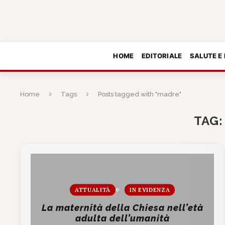
HOME
EDITORIALE
SALUTE E
Home
Tags
Posts tagged with "madre"
TAG
ATTUALITÀ
IN EVIDENZA
La maternità della Chiesa nell’età
adulta dell’umanità