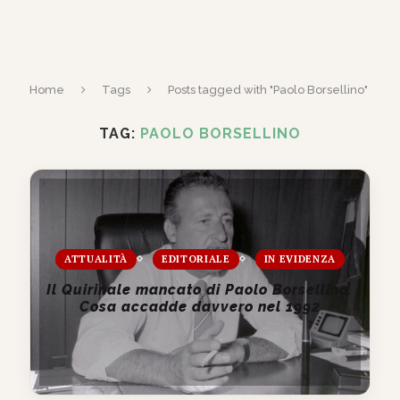
Home
Tags
Posts tagged with "Paolo Borsellino"
TAG:
PAOLO BORSELLINO
ATTUALITÀ
EDITORIALE
IN EVIDENZA
Il Quirinale mancato di Paolo Borsellino.
Cosa accadde davvero nel 1992