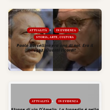
ATTUALITÀ
IN EVIDENZA
STORIA, ARTE, CULTURA
Paolo Borsellino era uno di noi. Era il
1992. Quanti ricordi!
ATTUALITÀ
IN EVIDENZA
Strage di via D’Amelio. La tragedia è nella