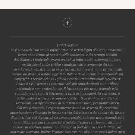
DISCLAIMER
La freccia web è un sito di informazione e servizi legati alla comunicazione, i
lettori sono tenuti al rispetto delle condizioni e dei termini stabiliti
dall’Editore. I materiali, ovvero articoli di informazione, immagini, foto,
registrazioni audio e video e qualsiasi altro contenuto del sito
www.lafrecciaweb.it, sono di proprietà dell’editore e dunque protetti dalle
norme sul diritto d’autore vigenti in Italia e dalle norme internazionali sul
copyright. I Servizi del Sito Upload e contenuti multimediali Newsletter
Podcast rss I servizi e i contenuti del sito sono destinati a un utilizzo
personale e non professionale. Il lettore solo per uso personale ed a
condizione che riporti interamente tutte le indicazioni del copyright, è
autorizzato a scaricare e copiare i contenuti ed ogni altro materiale
scaricabile. La riproduzione di qualsiasi contenuto, per motivi diversi
dall’uso personale, è espressamente vietata in assenza di preventiva
autorizzazione rilasciata in forma scritta dall’editore o dal titolare del diritto
d’autore. I servizi di podcast rss sono accessibili solo per uso personale ed il
loro utilizzo per fini commerciali è vietato. L’editore si riserva il diritto di
cessare in qualsiasi momento il servizio di podcast o di rss e l’utilizzo del
materiale scaricato. Inoltre l’editore non assume alcuna responsabilità circa