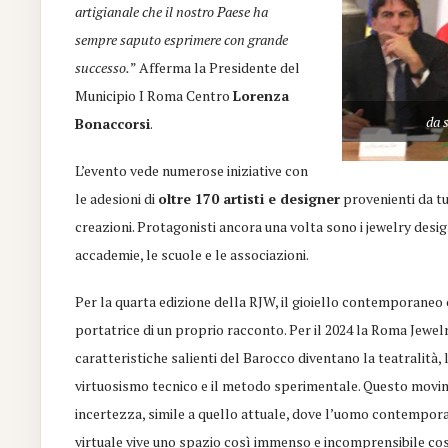
artigianale che il nostro Paese ha
sempre saputo esprimere con grande
successo.
” Afferma la Presidente del
Municipio I Roma Centro
Lorenza
da 
Bonaccorsi
.
L’evento vede numerose iniziative con
le adesioni di
oltre 170 artisti e designer
provenienti da tu
creazioni. Protagonisti ancora una volta sono i jewelry designer,
accademie, le scuole e le associazioni.
Per la quarta edizione della RJW, il gioiello contemporane
portatrice di un proprio racconto. Per il 2024 la Roma Jew
caratteristiche salienti del Barocco diventano la teatralità, la
virtuosismo tecnico e il metodo sperimentale. Questo movime
incertezza, simile a quello attuale, dove l’uomo contempor
virtuale vive uno spazio così immenso e
incomprensibile cos