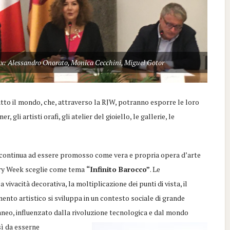
sx: Alessandro Onorato, Monica Cecchini, Miguel Gotor
tto il mondo, che, attraverso la RJW, potranno esporre le loro
 gli artisti orafi, gli atelier del gioiello, le gallerie, le
o continua ad essere promosso come vera e propria opera d’arte
elry Week sceglie come tema
“Infinito Barocco”
. Le
 vivacità decorativa, la moltiplicazione dei punti di vista, il
nto artistico si sviluppa in un contesto sociale di grande
aneo, influenzato dalla rivoluzione tecnologica e dal mondo
ì da esserne