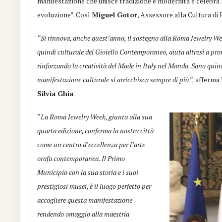
manifestazione che unisce tradizione e modernità e celebra l’
evoluzione”. Così
Miguel Gotor
, Assessore alla Cultura di
“Si rinnova, anche quest’anno, il sostegno alla Roma Jewelry We
quindi culturale del Gioiello Contemporaneo, aiuta altresì a promu
rinforzando la creatività del Made in Italy nel Mondo. Sono qui
manifestazione culturale si arricchisca sempre di più”,
afferma 
Silvia Ghia
.
“
La Roma Jewelry Week, giunta alla sua
quarta edizione, conferma la nostra città
come un centro d’eccellenza per l’arte
orafa contemporanea. Il Primo
Municipio con la sua storia e i suoi
prestigiosi musei, è il luogo perfetto per
accogliere questa manifestazione
rendendo omaggio alla maestria