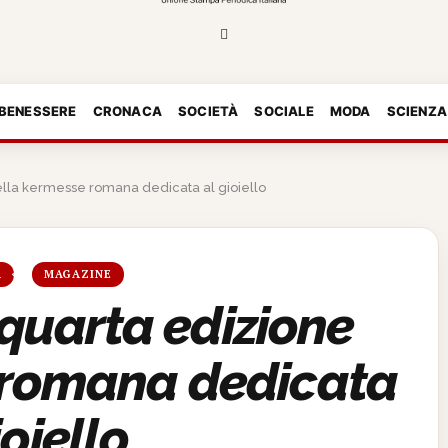
 BENESSERE
CRONACA
SOCIETÀ
SOCIALE
MODA
SCIENZA
della kermesse romana dedicata al gioiello
A
MAGAZINE
 quarta edizione
 romana dedicata
ioiello