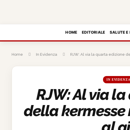
HOME
EDITORIALE
SALUTE E
Home
In Evidenza
RJW: Al via la quarta edizione 
IN EVIDENZ
RJW: Al via la
della kermesse
al g