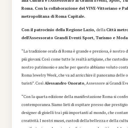
alla Cultura e l’Assessorato ai Grandi Eventi, Sport,
Roma. Con la collaborazione del VIVE-Vittoriano e Pal
metropolitana di Roma Capitale.
Con il patrocinio della Regione Lazio,
della
Città metr
dell’Assessorato Grandi Eventi Sport, Turismo e Moda
“La tradizione orafa di Roma è grande e preziosa, è nostro 
più giovani. Così come tutte le realtà artigiane, che custodis
nostro patrimonio e anche per questo abbiamo voluto contri
Roma Jewelry Week, che va ad arricchire il panorama delle o
turisti”. Così
Alessandro Onorato
, Assessore ai Grandi Ev
“Con la quarta edizione della manifestazione Roma si confer
contemporanea. Siamo lieti di ospitare presso due prestigiosi
designer di gioielli tra i più importanti al mondo, che conta
creatività. I nostri musei, custodi della bellezza e della cul