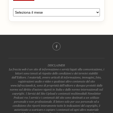
DISCLAIMER
La freccia web è un sito di informazione e servizi legati alla comunicazione, i
lettori sono tenuti al rispetto delle condizioni e dei termini stabiliti
dall’Editore. I materiali, ovvero articoli di informazione, immagini, foto,
registrazioni audio e video e qualsiasi altro contenuto del sito
www.lafrecciaweb.it, sono di proprietà dell’editore e dunque protetti dalle
norme sul diritto d’autore vigenti in Italia e dalle norme internazionali sul
copyright. I Servizi del Sito Upload e contenuti multimediali Newsletter
Podcast rss I servizi e i contenuti del sito sono destinati a un utilizzo
personale e non professionale. Il lettore solo per uso personale ed a
condizione che riporti interamente tutte le indicazioni del copyright, è
autorizzato a scaricare e copiare i contenuti ed ogni altro materiale