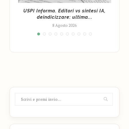
la
USPI Informa. Editori vs sintesi IA,
Fond
deindicizzare: ultima...
8 Agosto 2026