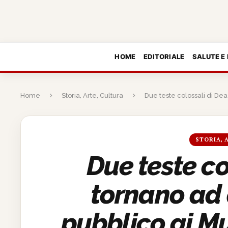
HOME
EDITORIALE
SALUTE E
Home
Storia, Arte, Cultura
Due teste colossali di Dea
STORIA, 
Due teste co
tornano ad 
pubblico ai Mu