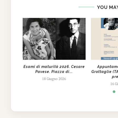
YOU MAY
storia? I
Esami di maturità 2026. Cesare
Appuntamen
.
Pavese. Piazza di...
Grottaglie (T
pre
18 Giugno 2026
16 G