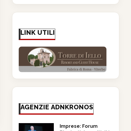
LINK UTILI
nome di Pirandello, il teatro
Alain Delon. La bellezza il mi
che guarda...
e lo...
11 Giugno 2026
10 Giugno 2026
AGENZIE ADNKRONOS
Imprese: Forum