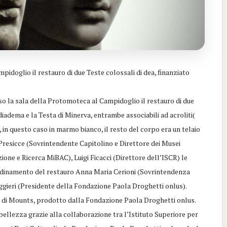
idoglio il restauro di due Teste colossali di dea, finanziato
o la sala della Protomoteca al Campidoglio il restauro di due
 diadema e la Testa di Minerva, entrambe associabili ad acroliti(
, in questo caso in marmo bianco, il resto del corpo era un telaio
si Presicce (Sovrintendente Capitolino e Direttore dei Musei
one e Ricerca MiBAC), Luigi Ficacci (Direttore dell’ISCR) le
ordinamento del restauro Anna Maria Cerioni (Sovrintendenza
ggieri (Presidente della Fondazione Paola Droghetti onlus).
a, di Mounts, prodotto dalla Fondazione Paola Droghetti onlus.
 bellezza grazie alla collaborazione tra l’Istituto Superiore per