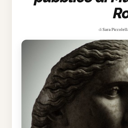
R
di
Sara Piccolell