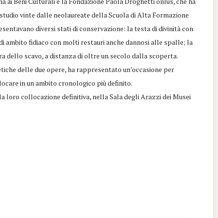
a ai Beni Culturali e la Fondazione Paola Droghetti onlus, che ha
 studio vinte dalle neolaureate della Scuola di Alta Formazione
esentavano diversi stati di conservazione: la testa di divinità con
i ambito fidiaco con molti restauri anche dannosi alle spalle; la
ra dello scavo, a distanza di oltre un secolo dalla scoperta.
estetiche delle due opere, ha rappresentato un’occasione per
locare in un ambito cronologico più definito.
a loro collocazione definitiva, nella Sala degli Arazzi dei Musei